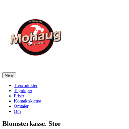
Gå
til
innhold
Meny
Mohaug Treprodukter
Salg av tegninger og treprodukter
Treprodukter
Tegninger
Priser
Kontaktskjema
Omtaler
Om
Blomsterkasse. Stor