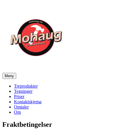
Gå
til
innhold
Meny
Mohaug Treprodukter
Salg av tegninger og treprodukter
Treprodukter
Tegninger
Priser
Kontaktskjema
Omtaler
Om
Fraktbetingelser