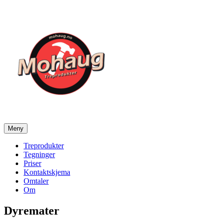
Gå
til
innhold
Meny
Mohaug Treprodukter
Salg av tegninger og treprodukter
Treprodukter
Tegninger
Priser
Kontaktskjema
Omtaler
Om
Dyremater