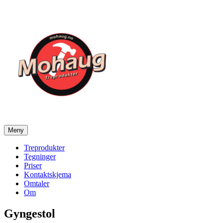
Gå
til
innhold
Meny
Mohaug Treprodukter
Salg av tegninger og treprodukter
Treprodukter
Tegninger
Priser
Kontaktskjema
Omtaler
Om
Gyngestol