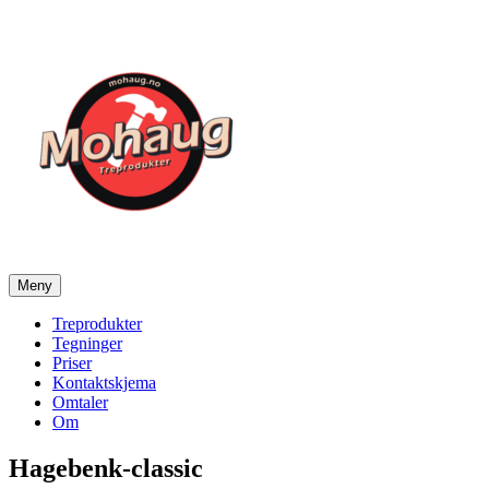
Gå
til
innhold
Meny
Mohaug Treprodukter
Salg av tegninger og treprodukter
Treprodukter
Tegninger
Priser
Kontaktskjema
Omtaler
Om
Hagebenk-classic