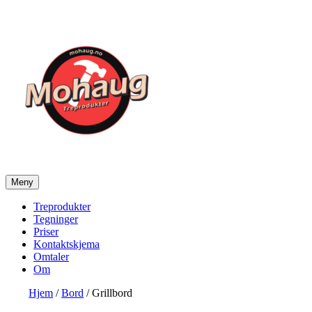
Gå
til
innhold
Meny
Mohaug Treprodukter
Salg av tegninger og treprodukter
Treprodukter
Tegninger
Priser
Kontaktskjema
Omtaler
Om
Hjem
/
Bord
/ Grillbord