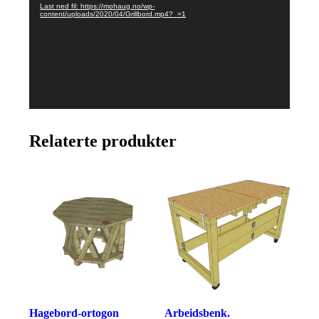
Last ned fil: https://mohaug.no/wp-
content/uploads/2020/04/Grillbord.mp4?_=1
Relaterte produkter
Hagebord-ortogon
Arbeidsbenk.