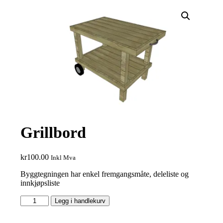
Grillbord
kr
100.00
Inkl Mva
Byggtegningen har enkel fremgangsmåte, deleliste og
innkjøpsliste
Grillbord
Legg i handlekurv
antall