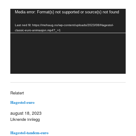
Videoavspiller
Media error: Format(s) not supported or source(s) not found
Last ned fil: https://mohaug.no/wp-content/uploads/2023/08/Hagestol-
classic-euro-animasjon.mp4?_=1
Relatert
Hagestol-euro
august 18, 2023
Liknende innlegg
Hagestol-tandem-euro