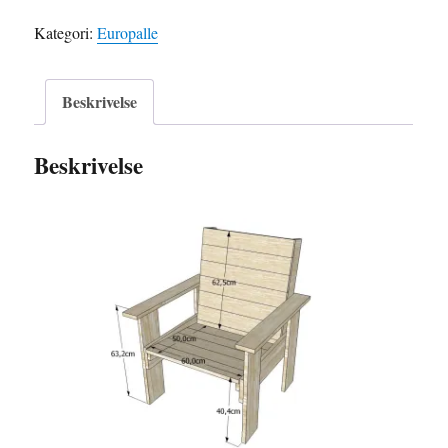
euro
Kategori:
Europalle
antall
Beskrivelse
Beskrivelse