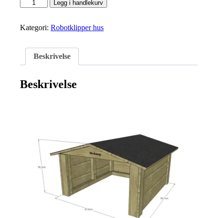
Hus-
Legg i handlekurv
robotklipper
antall
Kategori:
Robotklipper hus
Beskrivelse
Beskrivelse