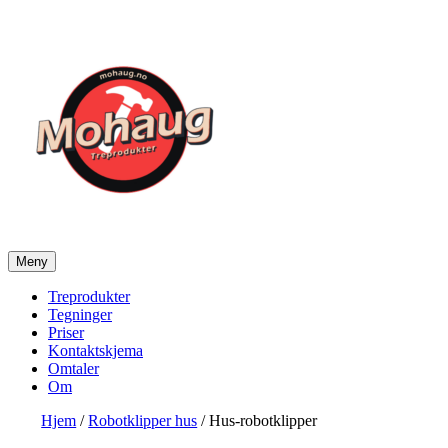
Gå
til
innhold
Meny
Mohaug Treprodukter
Salg av tegninger og treprodukter
Treprodukter
Tegninger
Priser
Kontaktskjema
Omtaler
Om
Hjem
/
Robotklipper hus
/ Hus-robotklipper