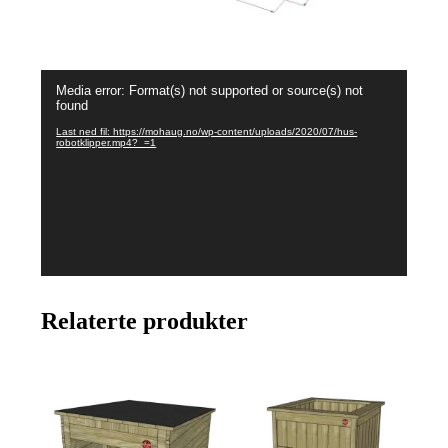
Videoavspiller
Media error: Format(s) not supported or source(s) not
found
Last ned fil: https://mohaug.no/wp-content/uploads/2020/07/hus-
robotklipper.mp4?_=1
Relaterte produkter