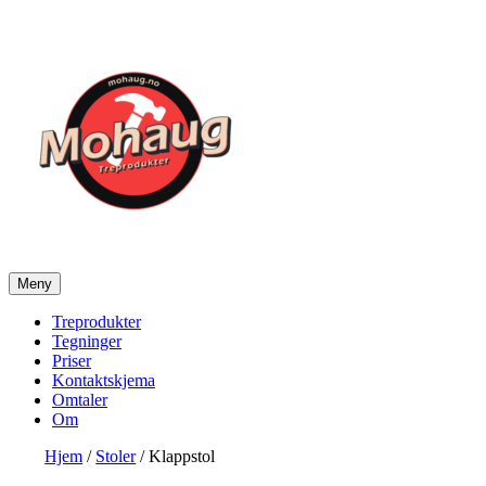
Gå
til
innhold
Meny
Mohaug Treprodukter
Salg av tegninger og treprodukter
Treprodukter
Tegninger
Priser
Kontaktskjema
Omtaler
Om
Hjem
/
Stoler
/ Klappstol