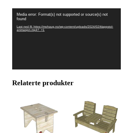
Videoavspiller
Media error: Format(s) not supported or source(s) not
found
Last ned fil: https://mohaug.no/wp-content/uploads/2024/02/klappstol-
animasjon.mp4?_=1
Relaterte produkter