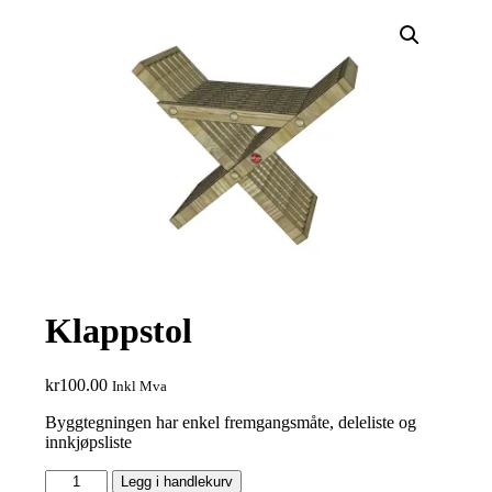
Klappstol
kr
100.00
Inkl Mva
Byggtegningen har enkel fremgangsmåte, deleliste og
innkjøpsliste
Klappstol
Legg i handlekurv