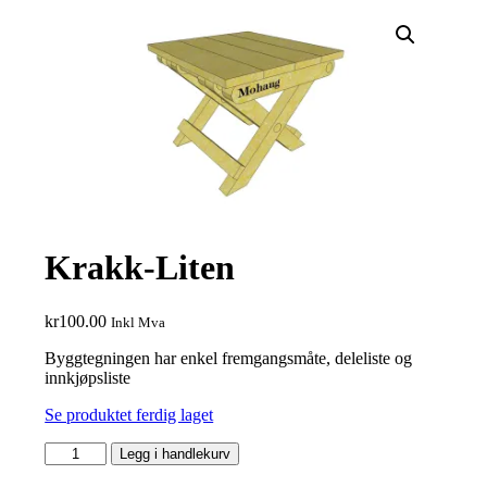
Krakk-Liten
kr
100.00
Inkl Mva
Byggtegningen har enkel fremgangsmåte, deleliste og
innkjøpsliste
Se produktet ferdig laget
Krakk-
Legg i handlekurv
Liten