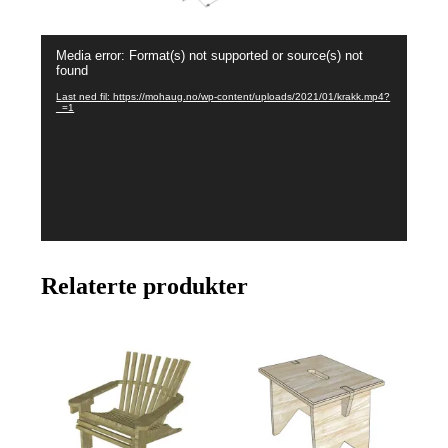
Videoavspiller
Media error: Format(s) not supported or source(s) not
found
Last ned fil: https://mohaug.no/wp-content/uploads/2021/01/krakk.mp4?
_=1
Relaterte produkter