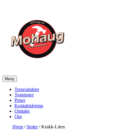
Gå
til
innhold
Meny
Mohaug Treprodukter
Salg av tegninger og treprodukter
Treprodukter
Tegninger
Priser
Kontaktskjema
Omtaler
Om
Hjem
/
Stoler
/ Krakk-Liten