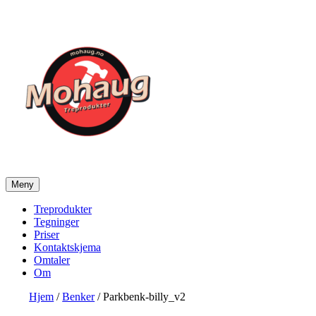
Gå
til
innhold
Meny
Mohaug Treprodukter
Salg av tegninger og treprodukter
Treprodukter
Tegninger
Priser
Kontaktskjema
Omtaler
Om
Hjem
/
Benker
/ Parkbenk-billy_v2