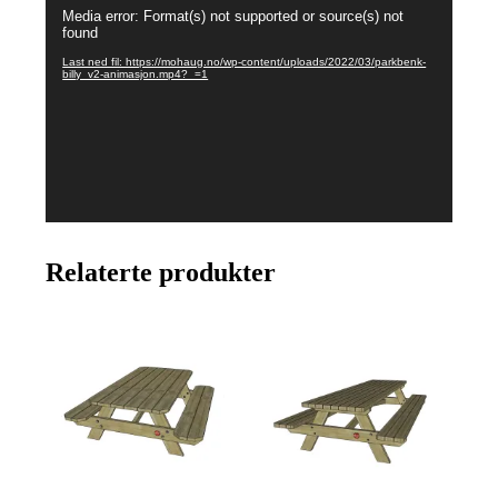
Videoavspiller
Media error: Format(s) not supported or source(s) not
found
Last ned fil: https://mohaug.no/wp-content/uploads/2022/03/parkbenk-
billy_v2-animasjon.mp4?_=1
Relaterte produkter