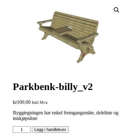
Parkbenk-billy_v2
kr
100.00
Inkl Mva
Byggtegningen har enkel fremgangsmåte, deleliste og
innkjøpsliste
Parkbenk-
Legg i handlekurv
billy_v2
antall