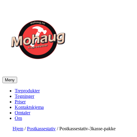
Gå
til
innhold
Meny
Mohaug Treprodukter
Salg av tegninger og treprodukter
Treprodukter
Tegninger
Priser
Kontaktskjema
Omtaler
Om
Hjem
/
Postkassestativ
/ Postkassestativ-3kasse-pakke