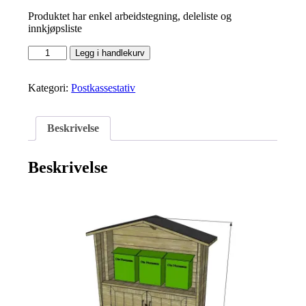
Produktet har enkel arbeidstegning, deleliste og
innkjøpsliste
Postkassestativ-
Legg i handlekurv
3kasse-
pakke
antall
Kategori:
Postkassestativ
Beskrivelse
Beskrivelse