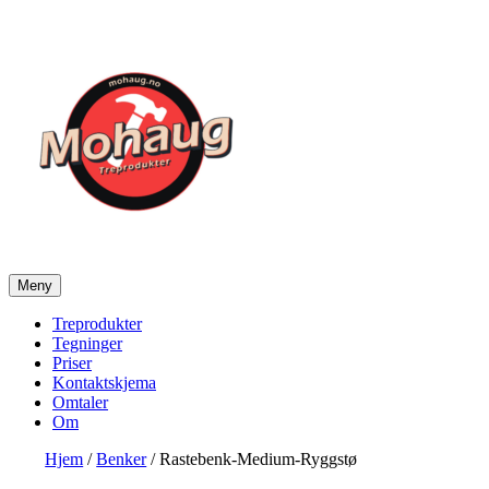
Gå
til
innhold
Meny
Mohaug Treprodukter
Salg av tegninger og treprodukter
Treprodukter
Tegninger
Priser
Kontaktskjema
Omtaler
Om
Hjem
/
Benker
/ Rastebenk-Medium-Ryggstø