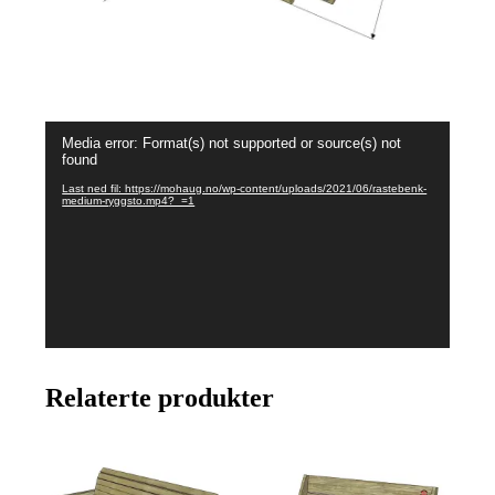
Videoavspiller
Media error: Format(s) not supported or source(s) not
found
Last ned fil: https://mohaug.no/wp-content/uploads/2021/06/rastebenk-
medium-ryggsto.mp4?_=1
Relaterte produkter