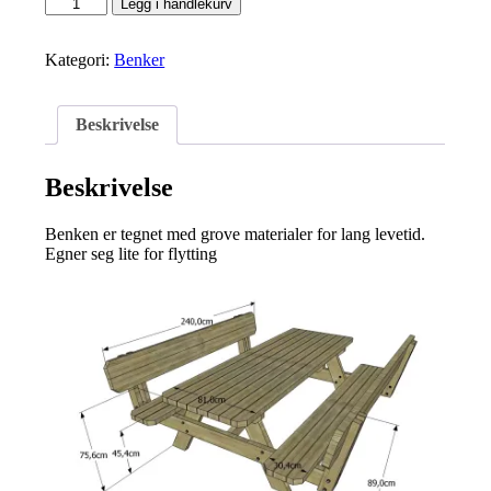
Rastebenk-
Legg i handlekurv
Medium-
Ryggstø
antall
Kategori:
Benker
Beskrivelse
Beskrivelse
Benken er tegnet med grove materialer for lang levetid.
Egner seg lite for flytting