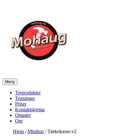
Gå
til
innhold
Meny
Mohaug Treprodukter
Salg av tegninger og treprodukter
Treprodukter
Tegninger
Priser
Kontaktskjema
Omtaler
Om
Hjem
/
Minihus
/ Tørkekasse-v2