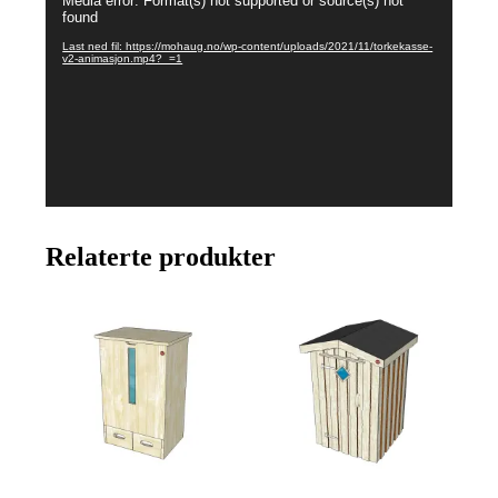
Media error: Format(s) not supported or source(s) not
found
Last ned fil: https://mohaug.no/wp-content/uploads/2021/11/torkekasse-
v2-animasjon.mp4?_=1
Relaterte produkter