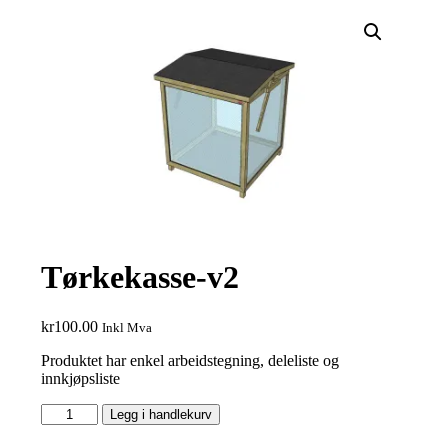
Tørkekasse-v2
kr
100.00
Inkl Mva
Produktet har enkel arbeidstegning, deleliste og
innkjøpsliste
Tørkekasse-
Legg i handlekurv
v2
antall