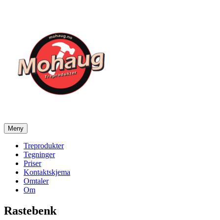
Gå
til
innhold
Meny
Mohaug Treprodukter
Salg av tegninger og treprodukter
Treprodukter
Tegninger
Priser
Kontaktskjema
Omtaler
Om
Rastebenk