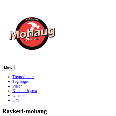
Gå
til
innhold
Meny
Mohaug Treprodukter
Salg av tegninger og treprodukter
Treprodukter
Tegninger
Priser
Kontaktskjema
Omtaler
Om
Røykeri-mohaug