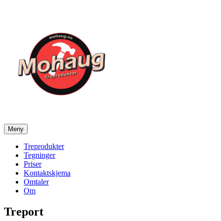
Gå
til
innhold
Meny
Mohaug Treprodukter
Salg av tegninger og treprodukter
Treprodukter
Tegninger
Priser
Kontaktskjema
Omtaler
Om
Treport