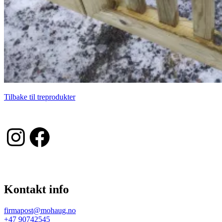
Tilbake til treprodukter
Instagram
Facebook
Kontakt info
firmapost@mohaug.no
+47 90742545