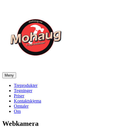
Gå
til
innhold
Meny
Mohaug Treprodukter
Salg av tegninger og treprodukter
Treprodukter
Tegninger
Priser
Kontaktskjema
Omtaler
Om
Webkamera