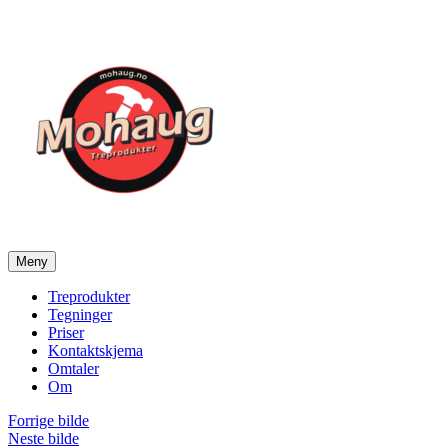
Gå
til
innhold
Meny
Mohaug Treprodukter
Salg av tegninger og treprodukter
Treprodukter
Tegninger
Priser
Kontaktskjema
Omtaler
Om
Forrige bilde
Neste bilde