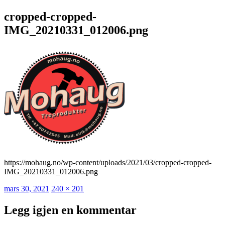
cropped-cropped-
IMG_20210331_012006.png
https://mohaug.no/wp-content/uploads/2021/03/cropped-cropped-
IMG_20210331_012006.png
Publisert
Full
mars 30, 2021
240 × 201
størrelse
Legg igjen en kommentar