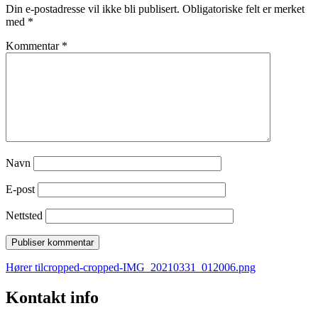
Din e-postadresse vil ikke bli publisert.
Obligatoriske felt er merket
med
*
Kommentar
*
Navn
E-post
Nettsted
Innleggsnavigasjon
Hører til
cropped-cropped-IMG_20210331_012006.png
Kontakt info