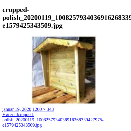
cropped-
polish_20200119_100825793403691626833
e1579425343509.jpg
Publisert
Full
januar 19, 2020
1200 × 343
Innleggsnavigasjon
størrelse
Hører til
cropped-
polish_20200119_1008257934036916268339427975-
e1579425343509.jpg