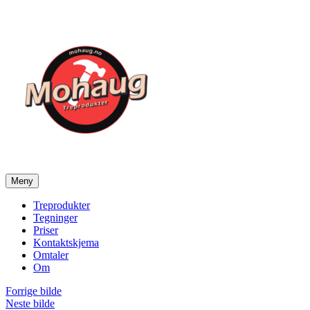
Gå
til
innhold
Meny
Mohaug Treprodukter
Salg av tegninger og treprodukter
Treprodukter
Tegninger
Priser
Kontaktskjema
Omtaler
Om
Forrige bilde
Neste bilde