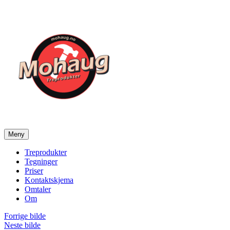
Gå
til
innhold
Meny
Mohaug Treprodukter
Salg av tegninger og treprodukter
Treprodukter
Tegninger
Priser
Kontaktskjema
Omtaler
Om
Forrige bilde
Neste bilde