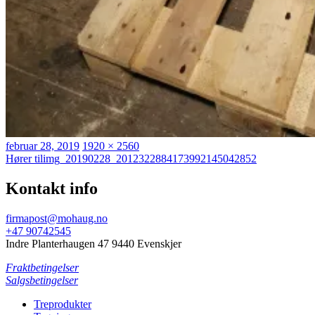
Publisert
Full
februar 28, 2019
1920 × 2560
Innleggsnavigasjon
størrelse
Hører til
img_20190228_2012322884173992145042852
Kontakt info
firmapost@mohaug.no
+47 90742545
Indre Planterhaugen 47 9440 Evenskjer
Fraktbetingelser
Salgsbetingelser
Treprodukter