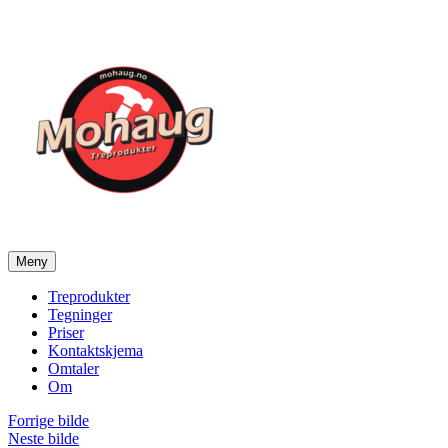
Gå
til
innhold
Meny
Mohaug Treprodukter
Salg av tegninger og treprodukter
Treprodukter
Tegninger
Priser
Kontaktskjema
Omtaler
Om
Forrige bilde
Neste bilde