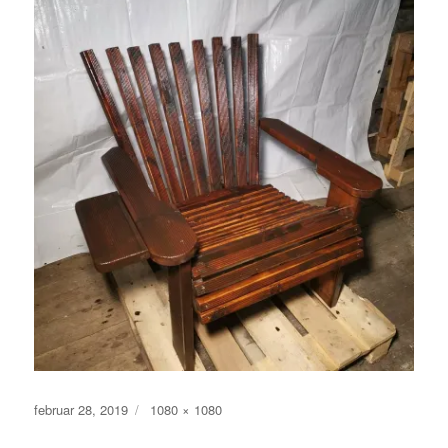
Publisert
Full
februar 28, 2019
1080 × 1080
størrelse