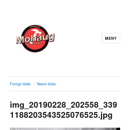
MENY
Mohaug Treprodukter
Forrige bilde
Neste bilde
img_20190228_202558_339
1188203543525076525.jpg