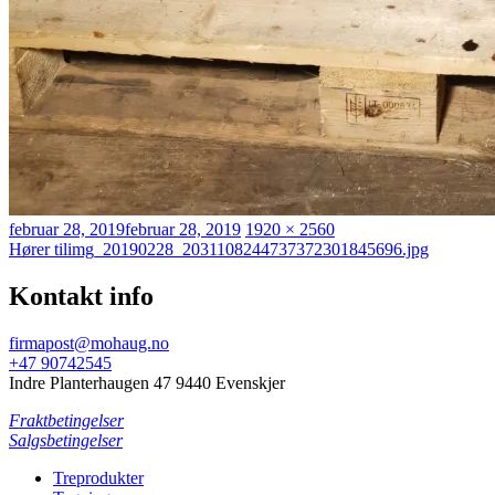
Publisert
Full
februar 28, 2019
februar 28, 2019
1920 × 2560
Innleggsnavigasjon
størrelse
Hører til
img_20190228_2031108244737372301845696.jpg
Kontakt info
firmapost@mohaug.no
+47 90742545
Indre Planterhaugen 47 9440 Evenskjer
Fraktbetingelser
Salgsbetingelser
Treprodukter