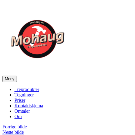
Gå
til
innhold
Meny
Mohaug Treprodukter
Salg av tegninger og treprodukter
Treprodukter
Tegninger
Priser
Kontaktskjema
Omtaler
Om
Forrige bilde
Neste bilde