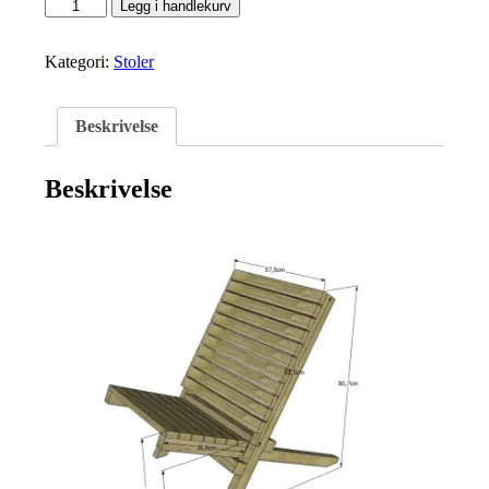
Hagestol-
Legg i handlekurv
folding
antall
Kategori:
Stoler
Beskrivelse
Beskrivelse