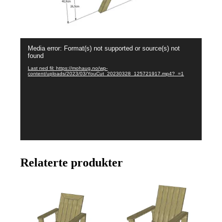
Videoavspiller
Media error: Format(s) not supported or source(s) not
found
Last ned fil: https://mohaug.no/wp-
content/uploads/2023/03/YouCut_20230328_125721917.mp4?_=1
Relaterte produkter