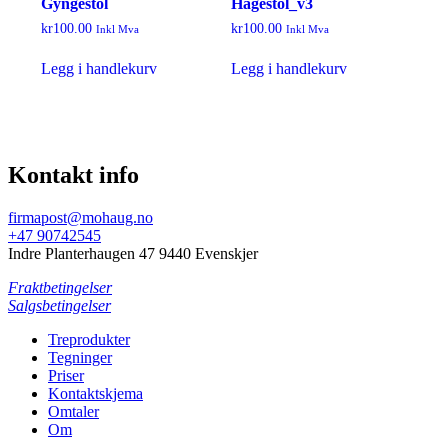
Gyngestol
Hagestol_v3
kr
100.00
kr
100.00
Inkl Mva
Inkl Mva
Legg i handlekurv
Legg i handlekurv
Kontakt info
firmapost@mohaug.no
+47 90742545
Indre Planterhaugen 47 9440 Evenskjer
Fraktbetingelser
Salgsbetingelser
Treprodukter
Tegninger
Priser
Kontaktskjema
Omtaler
Om