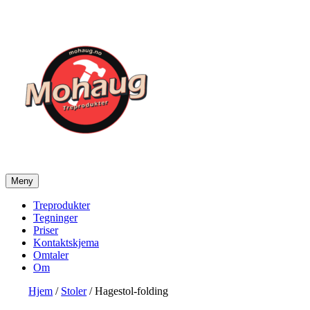
Gå
til
innhold
Meny
Mohaug Treprodukter
Salg av tegninger og treprodukter
Treprodukter
Tegninger
Priser
Kontaktskjema
Omtaler
Om
Hjem
/
Stoler
/ Hagestol-folding