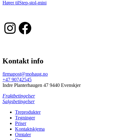
Innleggsnavigasjon
Hører til
Step-stol-mini
Instagram
Facebook
Kontakt info
firmapost@mohaug.no
+47 90742545
Indre Planterhaugen 47 9440 Evenskjer
Fraktbetingelser
Salgsbetingelser
Treprodukter
Tegninger
Priser
Kontaktskjema
Omtaler