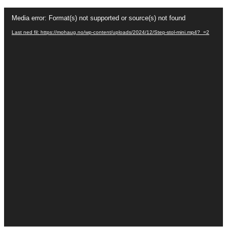
Videoavspiller
Media error: Format(s) not supported or source(s) not found
Last ned fil: https://mohaug.no/wp-content/uploads/2024/12/Step-stol-mini.mp4?_=2