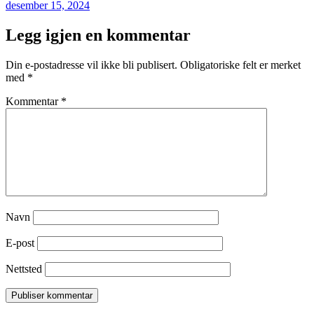
Publisert
desember 15, 2024
Legg igjen en kommentar
Din e-postadresse vil ikke bli publisert.
Obligatoriske felt er merket
med
*
Kommentar
*
Navn
E-post
Nettsted