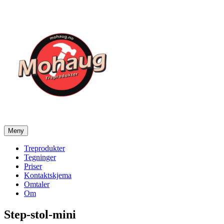
Gå
til
innhold
Meny
Mohaug Treprodukter
Salg av tegninger og treprodukter
Treprodukter
Tegninger
Priser
Kontaktskjema
Omtaler
Om
Step-stol-mini